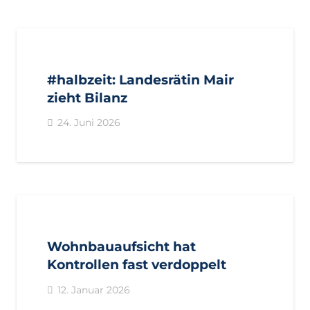
AKTUELL
IMPULS
PRESSE
PRESSEMITTEILUNGEN
#halbzeit: Landesrätin Mair
zieht Bilanz
24. Juni 2026
AKTUELL
PRESSE
PRESSEMITTEILUNGEN
Wohnbauaufsicht hat
Kontrollen fast verdoppelt
12. Januar 2026