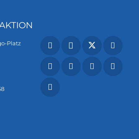
AKTION
o-Platz
58