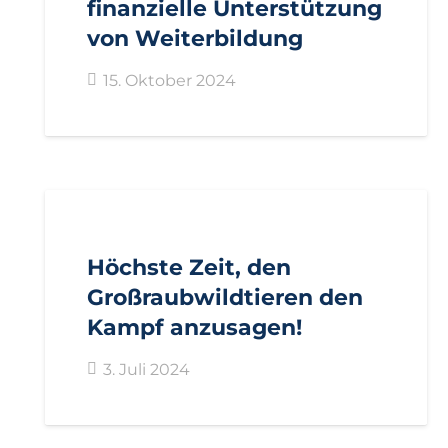
finanzielle Unterstützung
von Weiterbildung
15. Oktober 2024
AKTUELL
BEZIRKE
BOZEN
PRESSE
PRESSEMITTEILUNGEN
Höchste Zeit, den
Großraubwildtieren den
Kampf anzusagen!
3. Juli 2024