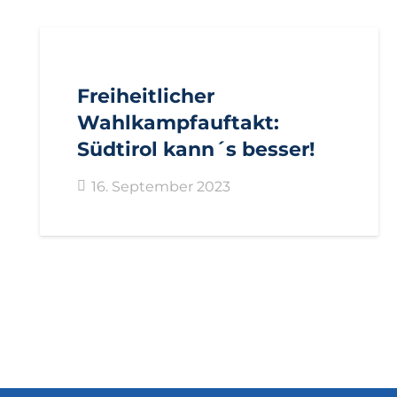
AKTUELL
IMPULS
PRESSE
PRESSEKONFERENZEN
PRESSEMITTEILUNGEN
Freiheitlicher
Wahlkampfauftakt:
Südtirol kann´s besser!
16. September 2023