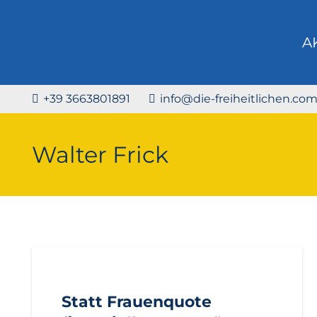
A
+39 3663801891
info@die-freiheitlichen.co
Walter Frick
AKTUELL
PRESSE
PRESSEMITTEILUNGEN
Statt Frauenquote