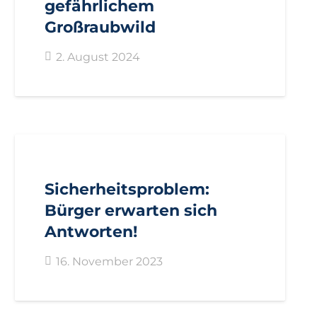
gefährlichem
Großraubwild
2. August 2024
AKTUELL
BEZIRKE
BOZEN
PRESSE
PRESSEMITTEILUNGEN
Sicherheitsproblem:
Bürger erwarten sich
Antworten!
16. November 2023