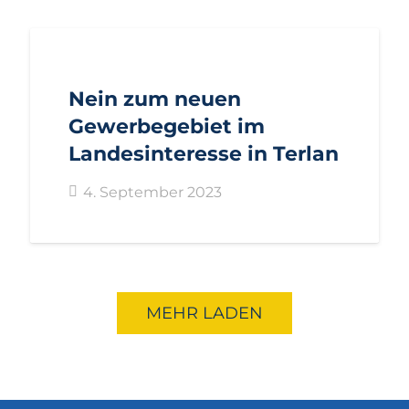
AKTUELL
BEZIRKE
BOZEN
GEMEINDEN
PRESSE
PRESSEMITTEILUNGEN
Nein zum neuen
Gewerbegebiet im
Landesinteresse in Terlan
4. September 2023
MEHR LADEN