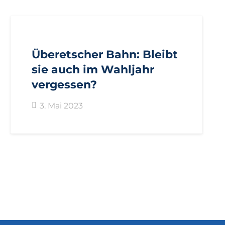
AKTUELL
BEZIRKE
BOZEN
BOZEN
EPPAN
GEMEINDEN
KALTERN
PRESSE
Überetscher Bahn: Bleibt
PRESSEMITTEILUNGEN
sie auch im Wahljahr
vergessen?
3. Mai 2023