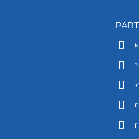
PART
K
3
+
E
P