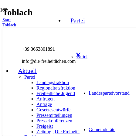
Toblach
Partei
Start
Toblach
AKTUELL
ANFRAGEN
BEZIRKE
LANDTAGSFRAKTIO
+39 3663801891
Partei
info@die-freiheitlichen.com
Aktuell
Anfrage | Anbindung der SS49 & 
Partei
Landtagsfraktion
Regionalratsfraktion
27. März 2023
Landesparteivorstand
Freiheitliche Jugend
Anfragen
Anträge
Gesetzesentwürfe
Pressemitteilungen
Pressekonferenzen
Freigeist
Gemeinderäte
Zeitung „Die Freiheit“