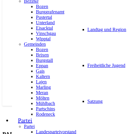
Bezirke
Bozen
AKTUELL
ANFRAGEN
BEZIRKE
LANDTAGSFRAKTIO
Burggrafenamt
Pustertal
Unterland
Eisacktal
Landtag und Region
Vinschgau
Wipptal
Gemeinden
Aktuelle Fragestunde | Schotterabb
Bozen
Brixen
27. August 2019
Burgstall
Freiheitliche Jugend
Eppan
Gais
Kaltern
Lajen
Marling
Meran
Mölten
Satzung
Mühlbach
Partschins
Rodeneck
Partei
Partei
Landesparteivorstand