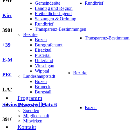
PARTEI
Gemeinderäte
Rundbrief
Landtag und Region
Freiheitliche Jugend
Kirchgasse 62
Satzungen & Ordnung
Rundbrief
Transparenz-Bestimmungen
39018 Terlan
Bezirke
Transparenz-Bestimmun
Bozen
+39 366 380 1891
Burggrafenamt
Eisacktal
Pustertal
E-Mail
Unterland
Vinschgau
Wipptal
Bezirke
PEC E-Mail
Landeshauptstadt
Bozen
Bruneck
LANDTAGSFRAKTION
Burgstall
Programm
Deine Hilfe
Silvius-Magnago-Platz 6
Bozen
Spenden
Mitgliedschaft
39100 Bozen
Mitwirken
Kontakt