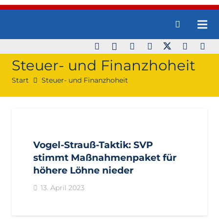
Steuer- und Finanzhoheit
Start
Steuer- und Finanzhoheit
AKTUELL
IMPULS
LANDTAGSFRAKTION
PRESSE
PRESSEMITTEILUNGEN
Vogel-Strauß-Taktik: SVP
stimmt Maßnahmenpaket für
höhere Löhne nieder
13. April 2023