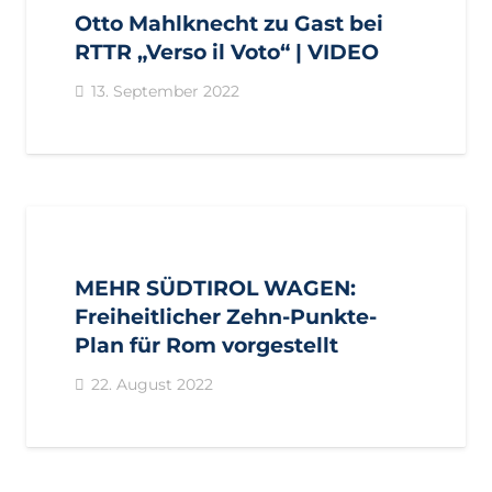
Otto Mahlknecht zu Gast bei
RTTR „Verso il Voto“ | VIDEO
13. September 2022
AKTUELL
BEZIRKE
BOZEN
BURGGRAFENAMT
EISACKTAL
GEMEINDEN
IMPULS
PRESSE
MEHR SÜDTIROL WAGEN:
PRESSEKONFERENZEN
PUSTERTAL
UNTERLAND
Freiheitlicher Zehn-Punkte-
VINSCHGAU
WIPPTAL
Plan für Rom vorgestellt
22. August 2022