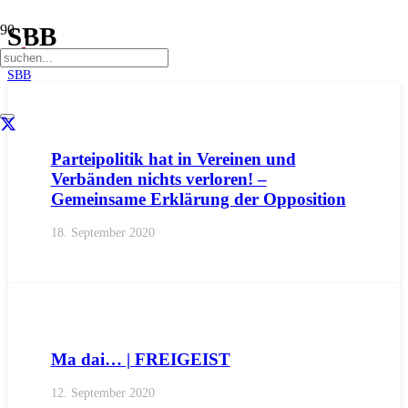
SBB
Start
SBB
AKTUELL
LANDTAGSFRAKTION
PRESSE
PRESSEMIT
Parteipolitik hat in Vereinen und
Verbänden nichts verloren! –
Gemeinsame Erklärung der Opposition
18. September 2020
AKTUELL
FREIGEIST
IMPULS
Ma dai… | FREIGEIST
12. September 2020