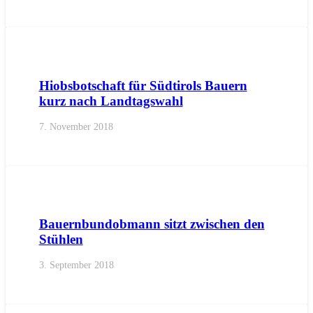
AKTUELL
IMPULS
LANDTAGSFRAKTION
PRESSE
PRE
Hiobsbotschaft für Südtirols Bauern
kurz nach Landtagswahl
7. November 2018
AKTUELL
BEZIRKE
BOZEN
BOZEN
GEMEINDEN
IMPU
Bauernbundobmann sitzt zwischen den
Stühlen
3. September 2018