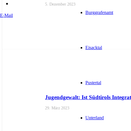
5. Dezember 2023
Burggrafenamt
E-Mail
Eisacktal
AKTUELL
PRESSE
Pustertal
Jugendgewalt: Ist Südtirols Integra
29. März 2023
Unterland