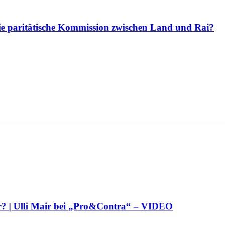
die paritätische Kommission zwischen Land und Rai?
hr? | Ulli Mair bei „Pro&Contra“ – VIDEO