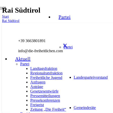
Rai Südtirol
Partei
Start
Rai Südtirol
AKTUELL
FREIHEITLICHE JUGEND
PRESSE
PRESSEM
+39 3663801891
Partei
info@die-freiheitlichen.com
Aktuell
Freiheitliche Jugend: „Rai Südtiro
Partei
Landtagsfraktion
Regionalratsfraktion
21. August 2024
Landesparteivorstand
Freiheitliche Jugend
Anfragen
Anträge
Gesetzesentwürfe
Pressemitteilungen
Pressekonferenzen
Freigeist
Gemeinderäte
Zeitung „Die Freiheit“