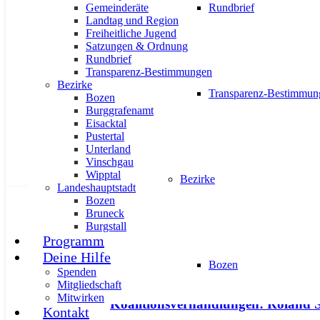
Gemeinderäte
Rundbrief
Landtag und Region
Freiheitliche Jugend
Satzungen & Ordnung
Wie wird unser Land künftig regi
Rundbrief
Transparenz-Bestimmungen
10. Januar 2024
Bezirke
Transparenz-Bestimmun
Bozen
Burggrafenamt
Eisacktal
Pustertal
Unterland
Vinschgau
Wipptal
Bezirke
Landeshauptstadt
Bozen
AKTUELL
PRESSE
Bruneck
Burgstall
Programm
Deine Hilfe
Bozen
Spenden
Mitgliedschaft
Mitwirken
Koalitionsverhandlungen: Roland 
Kontakt