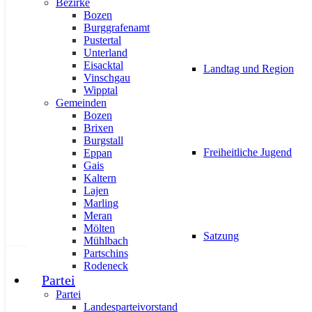
Bezirke
Bozen
AKTUELL
PRESSE
Burggrafenamt
Pustertal
Unterland
Eisacktal
Landtag und Region
Vinschgau
Wipptal
Gemeinden
Ulli Mair zu Gast bei der Talkse
Bozen
Brixen
17. Januar 2024
Burgstall
Freiheitliche Jugend
Eppan
Gais
Kaltern
Lajen
Marling
Meran
Mölten
Satzung
Mühlbach
Partschins
Rodeneck
AKTUELL
PRESSE
Partei
Partei
Landesparteivorstand