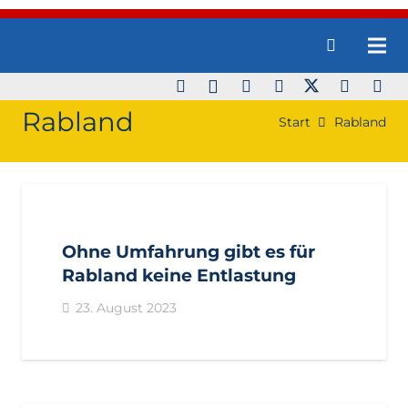
Rabland
Start
Rabland
AKTUELL
BEZIRKE
BURGGRAFENAMT
GEMEINDEN
PARTSCHINS
PRESSE
PRESSEMITTEILUNGEN
Ohne Umfahrung gibt es für
VINSCHGAU
Rabland keine Entlastung
23. August 2023