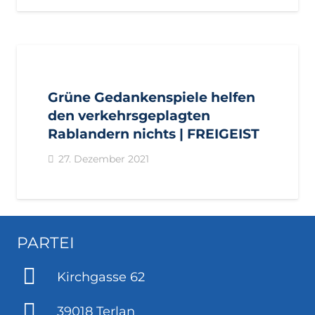
AKTUELL
BEZIRKE
BURGGRAFENAMT
FREIGEIST
GEMEINDEN
PARTSCHINS
VINSCHGAU
Grüne Gedankenspiele helfen
den verkehrsgeplagten
Rablandern nichts | FREIGEIST
27. Dezember 2021
PARTEI
Kirchgasse 62
39018 Terlan