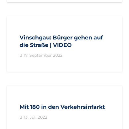
AKTUELL
BEZIRKE
BURGGRAFENAMT
GEMEINDEN
PARTSCHINS
PRESSE
PRESSEMITTEILUNGEN
Vinschgau: Bürger gehen auf
VINSCHGAU
die Straße | VIDEO
17. September 2022
AKTUELL
BEZIRKE
BURGGRAFENAMT
GEMEINDEN
PARTSCHINS
PRESSE
PRESSEMITTEILUNGEN
Mit 180 in den Verkehrsinfarkt
13. Juli 2022