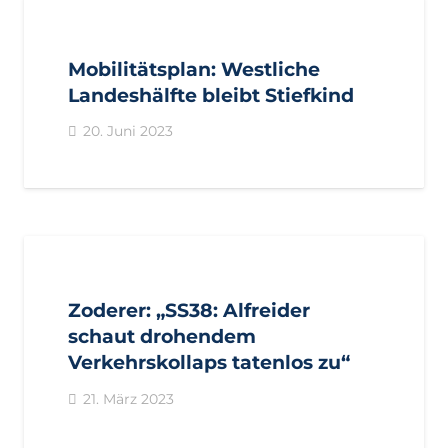
AKTUELL
BEZIRKE
BURGGRAFENAMT
GEMEINDEN
PARTSCHINS
PRESSE
PRESSEMITTEILUNGEN
Mobilitätsplan: Westliche
VINSCHGAU
Landeshälfte bleibt Stiefkind
20. Juni 2023
AKTUELL
BEZIRKE
BURGGRAFENAMT
GEMEINDEN
IMPULS
PARTSCHINS
PRESSE
PRESSEMITTEILUNGEN
Zoderer: „SS38: Alfreider
schaut drohendem
Verkehrskollaps tatenlos zu“
21. März 2023