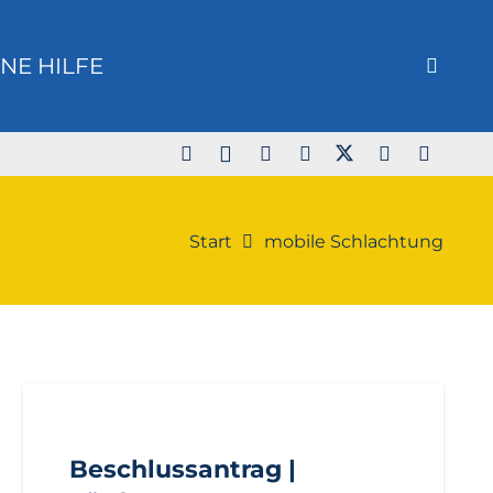
NE HILFE
Start
mobile Schlachtung
AKTUELL
ANTRÄGE
LANDTAGSFRAKTION
Beschlussantrag |