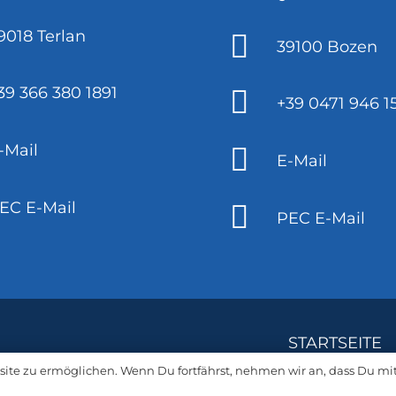
9018 Terlan
39100 Bozen
39 366 380 1891
+39 0471 946 1
-Mail
E-Mail
EC E-Mail
PEC E-Mail
STARTSEITE
site zu ermöglichen. Wenn Du fortfährst, nehmen wir an, dass Du mi