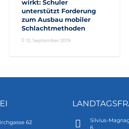
wirkt: Schuler
unterstützt Forderung
zum Ausbau mobiler
Schlachtmethoden
12. September 2019
EI
LANDTAGSFR
Silvius-Magnag
irchgasse 62
6