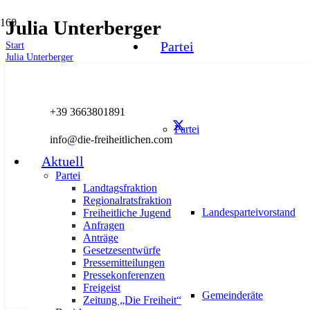
Julia Unterberger
Partei
Start
Julia Unterberger
AKTUELL
LANDTAGSFRAKTION
PRESSE
PRESSEMIT
+39 3663801891
Partei
info@die-freiheitlichen.com
Aktuell
Julia Unterberger hat sich nun auch
Partei
Landtagsfraktion
Regionalratsfraktion
13. Mai 2022
Landesparteivorstand
Freiheitliche Jugend
Anfragen
Anträge
Gesetzesentwürfe
Pressemitteilungen
Pressekonferenzen
Freigeist
Gemeinderäte
Zeitung „Die Freiheit“