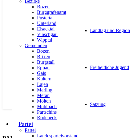
Bezirke
Bozen
AKTUELL
IMPULS
LANDTAGSFRAKTION
PRESSE
PRE
Burggrafenamt
Pustertal
Unterland
Eisacktal
Landtag und Region
Vinschgau
Wipptal
Gemeinden
Impfen: Ja zur Freiwilligkeit, nei
Bozen
Brixen
26. Februar 2021
Burgstall
Freiheitliche Jugend
Eppan
Gais
Kaltern
Lajen
Marling
Meran
Mölten
Satzung
Mühlbach
Partschins
Rodeneck
Partei
Partei
Landesparteivorstand