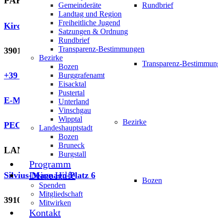
PARTEI
Gemeinderäte
Rundbrief
Landtag und Region
Freiheitliche Jugend
Kirchgasse 62
Satzungen & Ordnung
Rundbrief
Transparenz-Bestimmungen
39018 Terlan
Bezirke
Transparenz-Bestimmun
Bozen
+39 366 380 1891
Burggrafenamt
Eisacktal
Pustertal
E-Mail
Unterland
Vinschgau
Wipptal
Bezirke
PEC E-Mail
Landeshauptstadt
Bozen
Bruneck
LANDTAGSFRAKTION
Burgstall
Programm
Deine Hilfe
Silvius-Magnago-Platz 6
Bozen
Spenden
Mitgliedschaft
39100 Bozen
Mitwirken
Kontakt