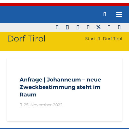
Dorf Tirol
Start
Dorf Tirol
AKTUELL
ANFRAGEN
BEZIRKE
BURGGRAFENAMT
GEMEINDEN
LANDTAGSFRAKTION
Anfrage | Johanneum – neue
Zweckbestimmung steht im
Raum
25. November 2022