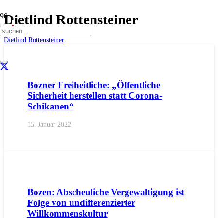
Dietlind Rottensteiner
Start
Dietlind Rottensteiner
AKTUELL
BEZIRKE
BOZEN
BOZEN
GEMEINDEN
IMPU
Bozner Freiheitliche: „Öffentliche
Sicherheit herstellen statt Corona-
Schikanen“
15. Januar 2022
AKTUELL
BEZIRKE
BOZEN
BOZEN
IMPULS
PRESSE
PR
Bozen: Abscheuliche Vergewaltigung ist
Folge von undifferenzierter
Willkommenskultur