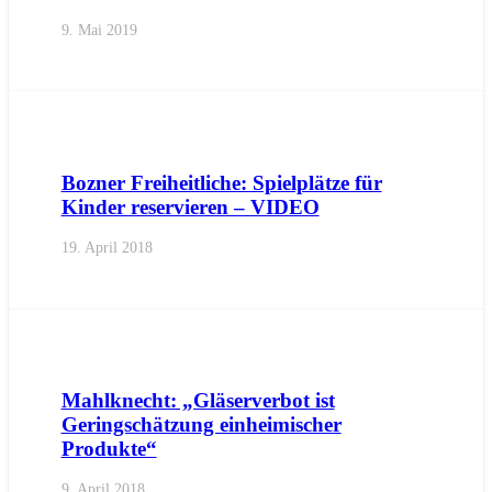
9. Mai 2019
AKTUELL
BEZIRKE
BOZEN
BOZEN
GEMEINDEN
Bozner Freiheitliche: Spielplätze für
Kinder reservieren – VIDEO
19. April 2018
AKTUELL
BEZIRKE
BOZEN
BOZEN
GEMEINDEN
IMPU
Mahlknecht: „Gläserverbot ist
Geringschätzung einheimischer
Produkte“
9. April 2018