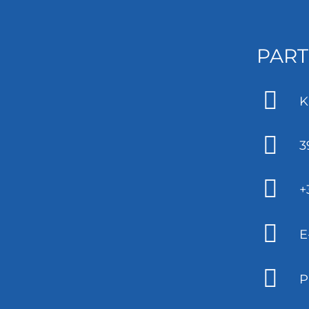
PART
K
3
+
E
P