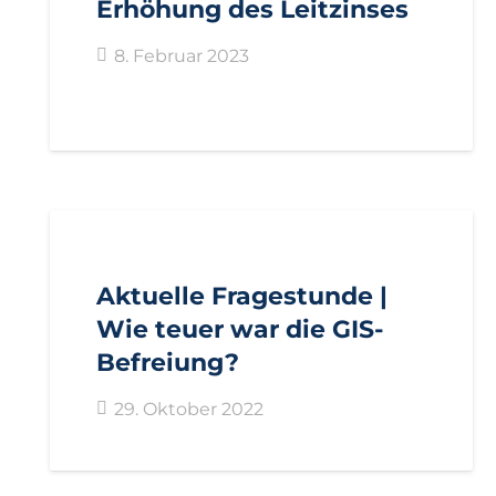
Erhöhung des Leitzinses
8. Februar 2023
AKTUELL
ANFRAGEN
GEMEINDEN
LANDTAGSFRAKTION
Aktuelle Fragestunde |
Wie teuer war die GIS-
Befreiung?
29. Oktober 2022