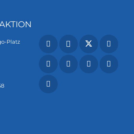
AKTION
o-Platz
58