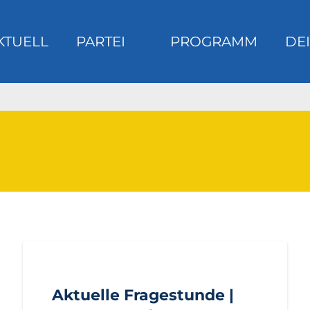
KTUELL
PARTEI
PROGRAMM
DEI
m
AKTUELL
ANFRAGEN
LANDTAGSFRAKTION
Aktuelle Fragestunde |