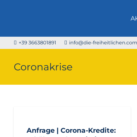
A
+39 3663801891
info@die-freiheitlichen.co
Coronakrise
AKTUELL
ANFRAGEN
LANDTAGSFRAKTION
Anfrage | Corona-Kredite: