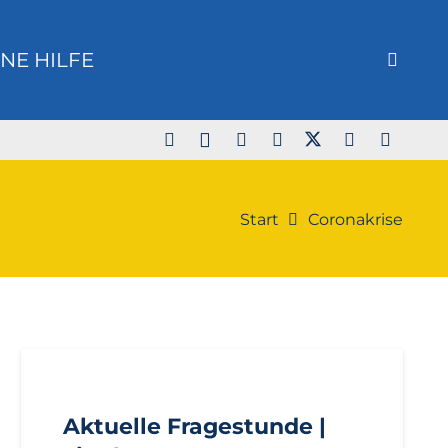
NE HILFE
Start
Coronakrise
AKTUELL
ANFRAGEN
LANDTAGSFRAKTION
Aktuelle Fragestunde |