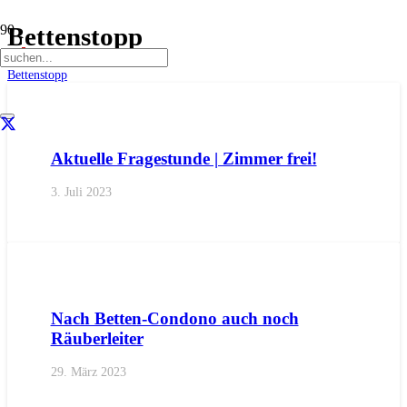
Bettenstopp
Start
Bettenstopp
AKTUELL
ANFRAGEN
LANDTAGSFRAKTION
Aktuelle Fragestunde | Zimmer frei!
3. Juli 2023
AKTUELL
IMPULS
PRESSE
PRESSEMITTEILUNGEN
Nach Betten-Condono auch noch
Räuberleiter
29. März 2023