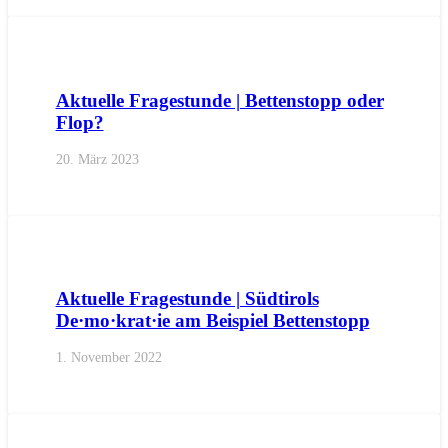
AKTUELL
ANFRAGEN
LANDTAGSFRAKTION
Aktuelle Fragestunde | Bettenstopp oder
Flop?
20. März 2023
AKTUELL
ANFRAGEN
LANDTAGSFRAKTION
Aktuelle Fragestunde | Südtirols
De·mo·krat·ie am Beispiel Bettenstopp
1. November 2022
AKTUELL
IMPULS
LANDTAGSFRAKTION
PRESSE
PRE