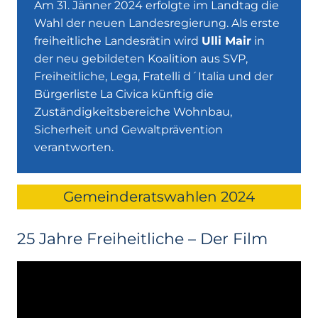
Am 31. Jänner 2024 erfolgte im Landtag die
Wahl der neuen Landesregierung. Als erste
freiheitliche Landesrätin wird
Ulli Mair
in
der neu gebildeten Koalition aus SVP,
Freiheitliche, Lega, Fratelli d´Italia und der
Bürgerliste La Civica künftig die
Zuständigkeitsbereiche Wohnbau,
Sicherheit und Gewaltprävention
verantworten.
Gemeinderatswahlen 2024
25 Jahre Freiheitliche – Der Film