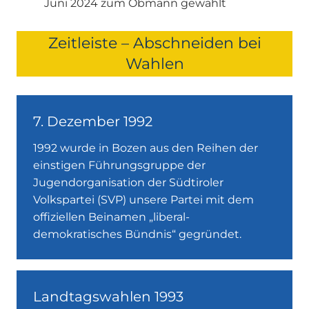
Juni 2024 zum Obmann gewählt
Zeitleiste – Abschneiden bei
Wahlen
7. Dezember 1992
1992 wurde in Bozen aus den Reihen der
einstigen Führungsgruppe der
Jugendorganisation der Südtiroler
Volkspartei (SVP) unsere Partei mit dem
offiziellen Beinamen „liberal-
demokratisches Bündnis“ gegründet.
Landtagswahlen 1993