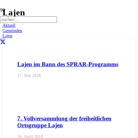
Lajen
Start
Aktuell
Gemeinden
Lajen
AKTUELL
BEZIRKE
EISACKTAL
GEMEINDEN
IMPULS
Lajen im Bann des SPRAR-Programms
17. Mai 2018
AKTUELL
BEZIRKE
EISACKTAL
GEMEINDEN
IMPULS
7. Vollversammlung der freiheitlichen
Ortsgruppe Lajen
16. April 2018