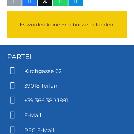
Es wurden keine Ergebnisse gefunden.
PARTEI
Kirchgasse 62
39018 Terlan
+39 366 380 1891
E-Mail
PEC E-Mail