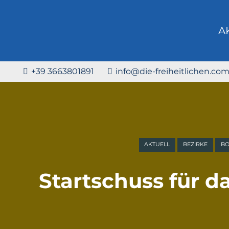
A
+39 3663801891
info@die-freiheitlichen.co
AKTUELL
BEZIRKE
B
Startschuss für 