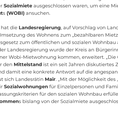
r
Sozialmiete
ausgeschlossen waren, um eine M
ut
s
(WOBI)
ansuchen.
hat die
Landesregierung
, auf Vorschlag von Lan
Umsetzung des Wohnens zum „bezahlbaren Mietzin
sgesetz zum öffentlichen und sozialen Wohnbau 
er Landesregierung wurde der Kreis an Bürgerin
iner Wobi-Mietwohnung kommen, erweitert. „Die 
r den
Mittelstand
ist ein seit Jahren diskutiertes 
nd damit eine konkrete Antwort auf die angespa
t sich Landesrätin
Mair
. „Mit der Möglichkeit des
ir
Sozialwohnungen
für Einzelpersonen und Famil
assungskriterien für den sozialen Wohnbau erfüll
kommen
s
bislang von der Sozialmiete ausgeschlos