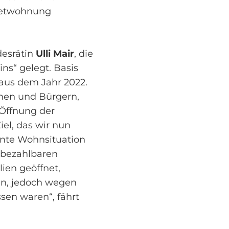
ietwohnung
desrätin
Ulli Mair
, die
s“ gelegt. Basis
aus dem Jahr 2022.
nen und Bürgern,
Öffnung der
Ziel, das wir nun
nnte Wohnsituation
 ‚bezahlbaren
ien geöffnet,
en, jedoch wegen
sen waren“, fährt