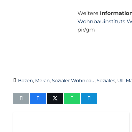
Weitere
Informatio
Wohnbauinstituts 
pir/gm
Bozen
,
Meran
,
Sozialer Wohnbau
,
Soziales
,
Ulli Ma
AKTUELL
IMPULS
PRESSEMITTEILUNGEN