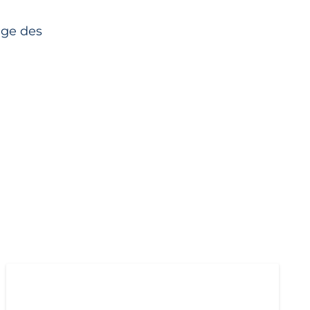
ge des
AKTUELL
IMPULS
PRESSE