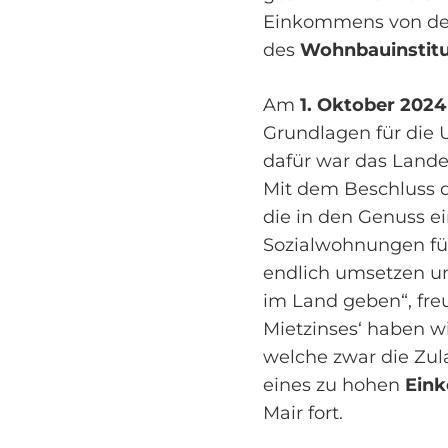
Einkommens von de
des
Wohnbauinstit
Am
1. Oktober 2024
Grundlagen für die 
dafür war das Lande
Mit dem Beschluss d
die in den Genuss e
Sozialwohnungen fü
endlich umsetzen u
im Land geben“, freu
Mietzinses‘ haben w
welche zwar die Zul
eines zu hohen
Ein
Mair fort.