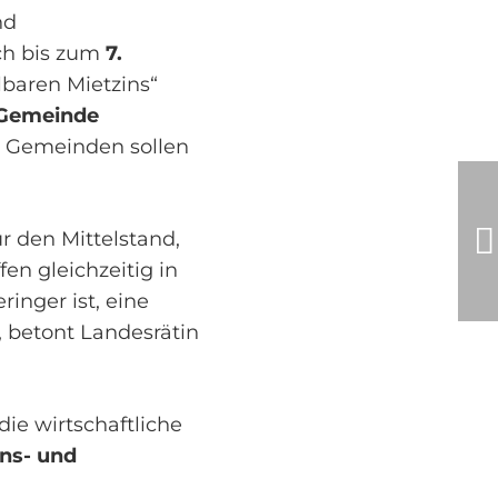
nd
ch bis zum
7.
baren Mietzins“
Gemeinde
re Gemeinden sollen
r den Mittelstand,
n gleichzeitig in
inger ist, eine
 betont Landesrätin
ie wirtschaftliche
ns- und