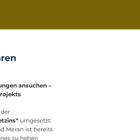
aren
ungen ansuchen –
Projekts
 der
tzins“
umgesetzt:
 Meran ist bereits
ines zu hohen