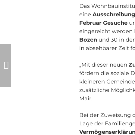
Das Wohnbauinstitut
eine
Ausschreibun
Februar Gesuche
um
eingereicht werden
Bozen
und 30 in der
in absehbarer Zeit f
„Mit dieser neuen
Z
fördern die soziale
kleineren Gemeinden
zusätzliche Möglich
Mair.
Bei der Zuweisung d
Lage der Familieng
Vermögenserklärun