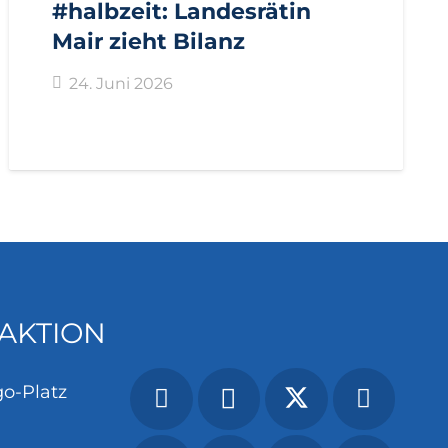
PRESSEMITTEILUNGEN
#halbzeit: Landesrätin
Mair zieht Bilanz
24. Juni 2026
AKTION
o-Platz