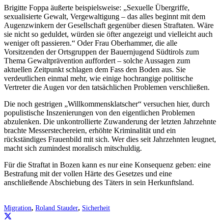
Brigitte Foppa äußerte beispielsweise: „Sexuelle Übergriffe,
sexualisierte Gewalt, Vergewaltigung – das alles beginnt mit dem
Augenzwinkern der Gesellschaft gegenüber diesen Straftaten. Wäre
sie nicht so geduldet, würden sie öfter angezeigt und vielleicht auch
weniger oft passieren.“ Oder Frau Oberhammer, die alle
Vorsitzenden der Ortsgruppen der Bauernjugend Südtirols zum
Thema Gewaltprävention auffordert – solche Aussagen zum
aktuellen Zeitpunkt schlagen dem Fass den Boden aus. Sie
verdeutlichen einmal mehr, wie einige hochrangige politische
Vertreter die Augen vor den tatsächlichen Problemen verschließen.
Die noch gestrigen „Willkommensklatscher“ versuchen hier, durch
populistische Inszenierungen von den eigentlichen Problemen
abzulenken. Die unkontrollierte Zuwanderung der letzten Jahrzehnte
brachte Messerstechereien, erhöhte Kriminalität und ein
rückständiges Frauenbild mit sich. Wer dies seit Jahrzehnten leugnet,
macht sich zumindest moralisch mitschuldig.
Für die Straftat in Bozen kann es nur eine Konsequenz geben: eine
Bestrafung mit der vollen Härte des Gesetzes und eine
anschließende Abschiebung des Täters in sein Herkunftsland.
Migration
,
Roland Stauder
,
Sicherheit