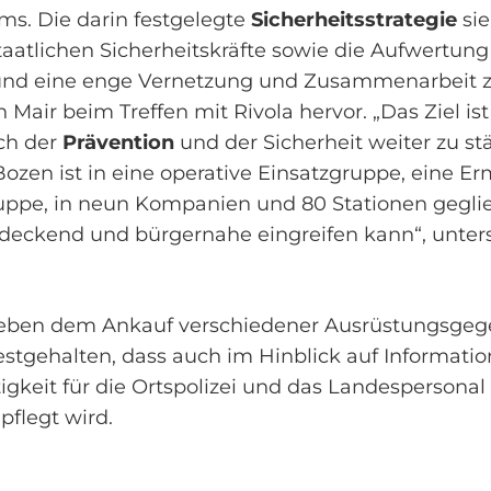
s. Die darin festgelegte
Sicherheitsstrategie
sie
taatlichen Sicherheitskräfte sowie die Aufwertun
i und eine enge Vernetzung und Zusammenarbeit 
 Mair beim Treffen mit Rivola hervor. „Das Ziel ist
ich der
Prävention
und der Sicherheit weiter zu st
n ist in eine operative Einsatzgruppe, eine Er
uppe, in neun Kompanien und 80 Stationen gegli
endeckend und bürgernahe eingreifen kann“, unters
eben dem Ankauf verschiedener Ausrüstungsgeg
festgehalten, dass auch im Hinblick auf Informati
tigkeit für die Ortspolizei und das Landespersonal
flegt wird.