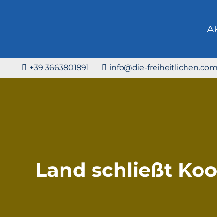
A
+39 3663801891
info@die-freiheitlichen.co
Land schließt Ko