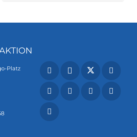
AKTION
o-Platz
58