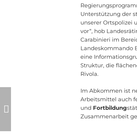
Regierungsprogramm
Unterstützung der s
unserer Ortspolize
vor“, hob Landesrätin
Carabinieri im Bere
Landeskommando Boze
eine Informationsgr
Struktur, die fläch
Rivola.
Im Abkommen ist n
Arbeitsmittel auch 
und
Fortbildung
stä
Zusammenarbeit gep