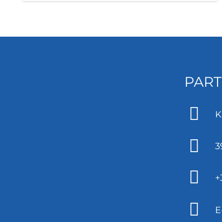
PART
K
3
+
E