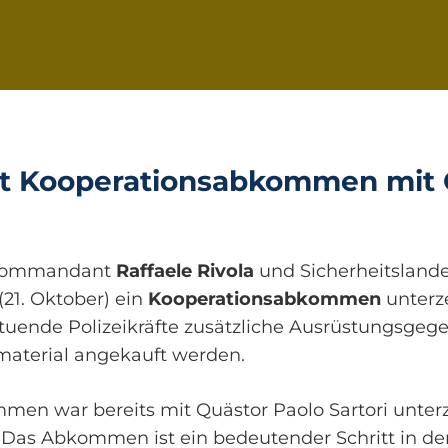
ßt Kooperationsabkommen mit C
skommandant
Raffaele Rivola
und Sicherheitslande
21. Oktober) ein
Kooperationsabkommen
unterz
sttuende Polizeikräfte zusätzliche Ausrüstungsge
smaterial angekauft werden.
men war bereits mit Quästor Paolo Sartori unte
 „Das Abkommen ist ein bedeutender Schritt in d