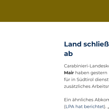
Land schlie
ab
Carabinieri-Lande
Mair
haben gestern (
für in Südtirol dien
zusätzliches Arbeit
Ein ähnliches Abkom
(
LPA hat berichtet
).