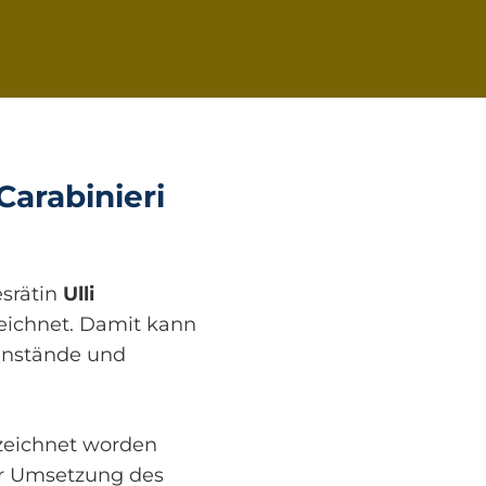
arabinieri
srätin
Ulli
eichnet. Damit kann
genstände und
rzeichnet worden
er Umsetzung des