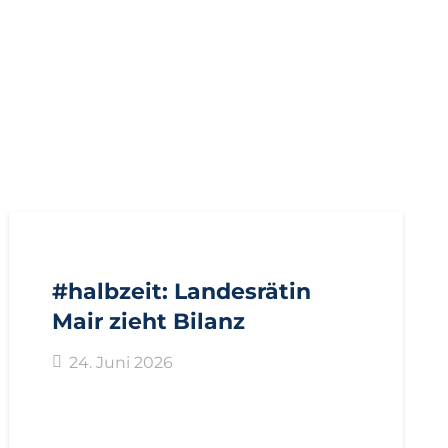
AKTUELL
IMPULS
PRESSE
PRESSEMITTEILUNGEN
#halbzeit: Landesrätin
Mair zieht Bilanz
24. Juni 2026