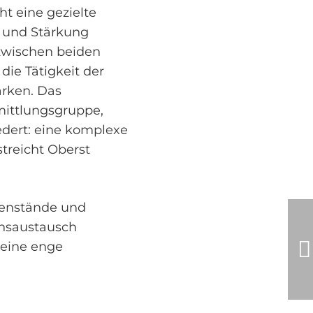
ht eine gezielte
g und Stärkung
zwischen beiden
 die Tätigkeit der
ärken. Das
mittlungsgruppe,
edert: eine komplexe
treicht Oberst
enstände und
onsaustausch
 eine enge