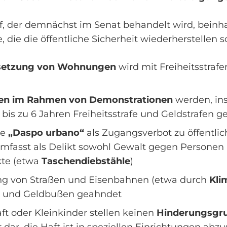
, der demnächst im Senat behandelt wird, beinha
 die die öffentliche Sicherheit wiederherstellen so
Besetzung von Wohnungen
wird mit Freiheitsstrafe
en im Rahmen von Demonstrationen
werden, ins
bis zu 6 Jahren Freiheitsstrafe und Geldstrafen 
te
„Daspo urbano“
als Zugangsverbot zu öffentl
umfasst als Delikt sowohl Gewalt gegen Personen 
kte (etwa
Taschendiebstähle
)
ng von Straßen und Eisenbahnen (etwa durch
Kli
en und Geldbußen geahndet
t oder Kleinkinder stellen keinen
Hinderungsgr