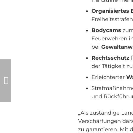
Haftstrafe mehr
Organisiertes 
Freiheitsstrafe
Bodycams
zum 
Feuerwehren im
bei
Gewaltanw
Rechtsschutz
f
der Tätigkeit 
Erleichterter
Wa
Strafmaßnahm
und Rückführun
„Als zuständige Lan
Verschärfungen darst
zu garantieren. Mit