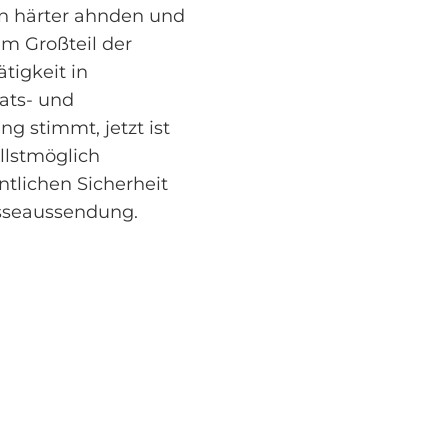
en härter ahnden und
nem Großteil der
tigkeit in
ats- und
g stimmt, jetzt ist
llstmöglich
tlichen Sicherheit
esseaussendung.