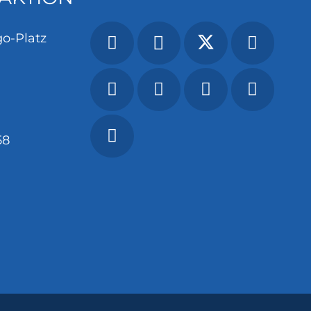
o-Platz
58