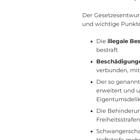
Der Gesetzesentwurf
und wichtige Punkte,
Die
illegale 
bestraft
Beschädigung
verbunden, mit 
Der so genann
erweitert und 
Eigentumsdeli
Die Behinderu
Freiheitsstraf
Schwangerschaf