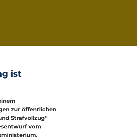
g ist
einem
en zur öffentlichen
nd Strafvollzug“
zesentwurf vom
sministerium.