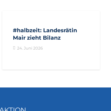
AKTUELL
IMPULS
PRESSE
PRESSEMITTEILUNGEN
#halbzeit: Landesrätin
Mair zieht Bilanz
24. Juni 2026
AKTION