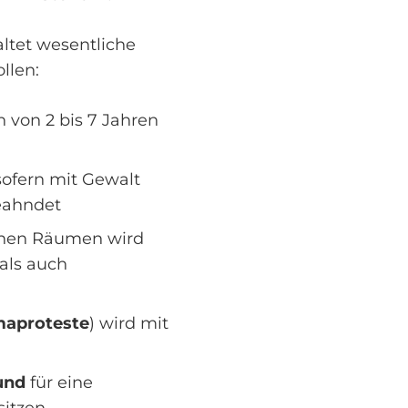
ltet wesentliche
llen:
n von 2 bis 7 Jahren
ofern mit Gewalt
geahndet
ichen Räumen wird
als auch
maproteste
) wird mit
und
für eine