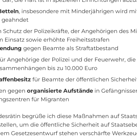
 dar, die Haft ist in speziellen Einrichtungen abzu
Betteln
, insbesondere mit Minderjährigen wird mi
n geahndet
Schutz der Polizeikräfte, der Angehörigen des Mil
 Einsatz sowie erhöhte Freiheitsstrafen
endung
gegen Beamte als Straftatbestand
ür Angehörige der Polizei und der Feuerwehr, di
zusammenhängen bis zu 10.000 Euro
ffenbesitz
für Beamte der öffentlichen Sicherhei
en gegen
organisierte Aufstände
in Gefängnisse
gszentren für Migranten
desrätin begrüße ich diese Maßnahmen auf Staats
ellen, um die öffentliche Sicherheit auf Staatseb
 dem Gesetzesentwurf stehen verschärfte Werkzeu