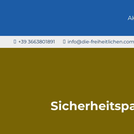
A
+39 3663801891
info@die-freiheitlichen.co
Sicherheitspa