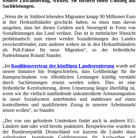
weitere Zuwanderung, wirken. Sie fordern einen Umstieg auf
Sachleistungen.
„Wenn die in Südtirol lebenden Migranten knapp 90 Millionen Euro
in ihre Herkunftsländer geschickt haben, so muss man davon
ausgehen, dass bei diesen Geldern auch Steuergeld in Form von
Sozialleistungen das Land verlässt. Das ist in mehrfacher Hinsicht
problematisch: zum einen werden Sozialleistungen des Landes
zweckentfremdet, zum anderen wirken sie in den Herkunftsländern
als Pull-Faktor für neue Migration“, so der freiheitliche
Parteiobmann Roland Stauder.
„Im
Koalitionsvertrag der künftigen Landesregierung
wurde auf
unsere Initiative hin festgeschrieben, dass Geldbeiträge für die
Inanspruchnahme von öffentlichen Leistungen künftig verstärkt
durch Sachleistungen ersetzt werden sollen. Dies ist eine
freiheitliche Kernforderung, deren Umsetzung längst überfällig ist,
wenn wir die vielfach stattfindende unkontrollierte Armutsmigration
in unser Sozialsystem unterbinden und stattdessen auf einen
kontrollierten und qualifizierten Zuzug in unseren Arbeitsmarkt
setzen wollen“, so Stauder.
„Der von uns geforderte Umdenken findet auch in anderen EU-
Ländern statt oder wird bereits praktiziert. Beispielsweise wurden in
der Bundesrepublik Deutschland vor kurzem die Länder dazu
aufgefordert, bestehende Geldleistungen für Asylwerber auf