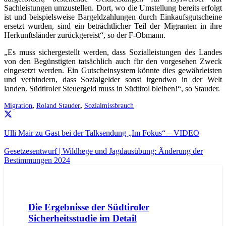
Sachleistungen umzustellen. Dort, wo die Umstellung bereits erfolgt
ist und beispielsweise Bargeldzahlungen durch Einkaufsgutscheine
ersetzt wurden, sind ein beträchtlicher Teil der Migranten in ihre
Herkunftsländer zurückgereist“, so der F-Obmann.
„Es muss sichergestellt werden, dass Sozialleistungen des Landes
von den Begünstigten tatsächlich auch für den vorgesehen Zweck
eingesetzt werden. Ein Gutscheinsystem könnte dies gewährleisten
und verhindern, dass Sozialgelder sonst irgendwo in der Welt
landen. Südtiroler Steuergeld muss in Südtirol bleiben!“, so Stauder.
Migration
,
Roland Stauder
,
Sozialmissbrauch
Ulli Mair zu Gast bei der Talksendung „Im Fokus“ – VIDEO
Gesetzesentwurf | Wildhege und Jagdausübung: Änderung der
Bestimmungen 2024
AKTUELL
PRESSE
PRESSEMITTEILUNGEN
Die Ergebnisse der Südtiroler
Sicherheitsstudie im Detail