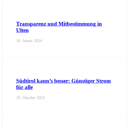
AKTUELL
BEZIRKE
BURGGRAFENAMT
GEMEINDEN
I
Transparenz und Mitbestimmung in
Ulten
10. Januar 2024
AKTUELL
LANDTAGSFRAKTION
PRESSE
PRESSEMIT
Südtirol kann’s besser: Günstiger Strom
für alle
18. Oktober 2023
AKTUELL
BEZIRKE
BURGGRAFENAMT
PRESSE
PRES