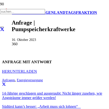
AKTUELL
ANFRAGEN
LANDTAGSFRAKTION
Anfrage |
Pumpspeicherkraftwerke
16. Oktober 2023
360
ANFRAGE MIT ANTWORT
HERUNTERLADEN
Anfragen
,
Energieversorgung
14-Jährige geschlagen und ausgeraubt: Nicht länger zusehen, wie
Angsträume immer größer werden!
Südtirol kann’s besser: „Arbeit muss sich lohnen“