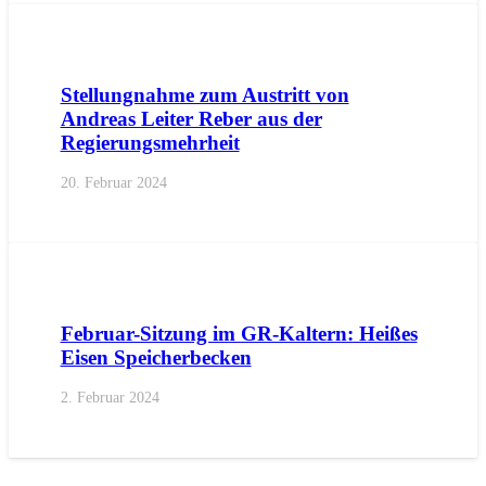
AKTUELL
PRESSE
PRESSEMITTEILUNGEN
Stellungnahme zum Austritt von
Andreas Leiter Reber aus der
Regierungsmehrheit
20. Februar 2024
AKTUELL
BEZIRKE
BOZEN
GEMEINDEN
KALTERN
PR
Februar-Sitzung im GR-Kaltern: Heißes
Eisen Speicherbecken
2. Februar 2024