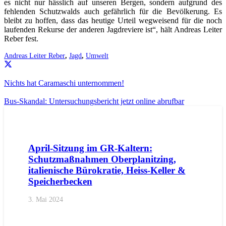
es nicht nur hässlich auf unseren Bergen, sondern aufgrund des
fehlenden Schutzwalds auch gefährlich für die Bevölkerung. Es
bleibt zu hoffen, dass das heutige Urteil wegweisend für die noch
laufenden Rekurse der anderen Jagdreviere ist“, hält Andreas Leiter
Reber fest.
Andreas Leiter Reber
,
Jagd
,
Umwelt
Nichts hat Caramaschi unternommen!
Bus-Skandal: Untersuchungsbericht jetzt online abrufbar
AKTUELL
BEZIRKE
BOZEN
GEMEINDEN
KALTERN
PR
April-Sitzung im GR-Kaltern:
Schutzmaßnahmen Oberplanitzing,
italienische Bürokratie, Heiss-Keller &
Speicherbecken
3. Mai 2024