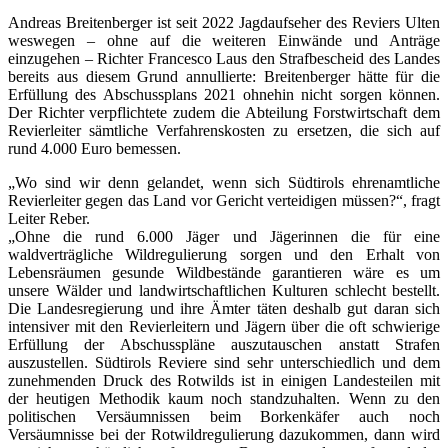
Andreas Breitenberger ist seit 2022 Jagdaufseher des Reviers Ulten
weswegen – ohne auf die weiteren Einwände und Anträge
einzugehen – Richter Francesco Laus den Strafbescheid des Landes
bereits aus diesem Grund annullierte: Breitenberger hätte für die
Erfüllung des Abschussplans 2021 ohnehin nicht sorgen können.
Der Richter verpflichtete zudem die Abteilung Forstwirtschaft dem
Revierleiter sämtliche Verfahrenskosten zu ersetzen, die sich auf
rund 4.000 Euro bemessen.
„Wo sind wir denn gelandet, wenn sich Südtirols ehrenamtliche
Revierleiter gegen das Land vor Gericht verteidigen müssen?“, fragt
Leiter Reber.
„Ohne die rund 6.000 Jäger und Jägerinnen die für eine
waldverträgliche Wildregulierung sorgen und den Erhalt von
Lebensräumen gesunde Wildbestände garantieren wäre es um
unsere Wälder und landwirtschaftlichen Kulturen schlecht bestellt.
Die Landesregierung und ihre Ämter täten deshalb gut daran sich
intensiver mit den Revierleitern und Jägern über die oft schwierige
Erfüllung der Abschusspläne auszutauschen anstatt Strafen
auszustellen. Südtirols Reviere sind sehr unterschiedlich und dem
zunehmenden Druck des Rotwilds ist in einigen Landesteilen mit
der heutigen Methodik kaum noch standzuhalten. Wenn zu den
politischen Versäumnissen beim Borkenkäfer auch noch
Versäumnisse bei der Rotwildregulierung dazukommen, dann wird