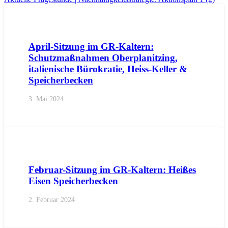
AKTUELL
BEZIRKE
BOZEN
GEMEINDEN
KALTERN
PR
April-Sitzung im GR-Kaltern:
Schutzmaßnahmen Oberplanitzing,
italienische Bürokratie, Heiss-Keller &
Speicherbecken
3. Mai 2024
AKTUELL
BEZIRKE
BOZEN
GEMEINDEN
KALTERN
PR
Februar-Sitzung im GR-Kaltern: Heißes
Eisen Speicherbecken
2. Februar 2024