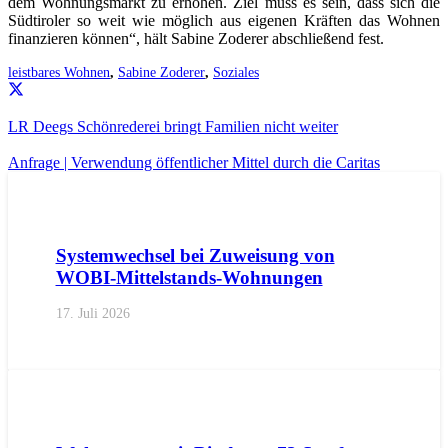
dem Wohnungsmarkt zu erhöhen. Ziel muss es sein, dass sich die
Südtiroler so weit wie möglich aus eigenen Kräften das Wohnen
finanzieren können“, hält Sabine Zoderer abschließend fest.
leistbares Wohnen
,
Sabine Zoderer
,
Soziales
LR Deegs Schönrederei bringt Familien nicht weiter
Anfrage | Verwendung öffentlicher Mittel durch die Caritas
AKTUELL
IMPULS
PRESSEMITTEILUNGEN
Systemwechsel bei Zuweisung von
WOBI-Mittelstands-Wohnungen
17. Juli 2026
AKTUELL
PRESSE
PRESSEMITTEILUNGEN