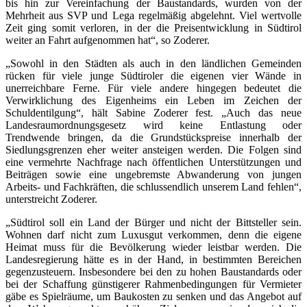
bis hin zur Vereinfachung der Baustandards, wurden von der
Mehrheit aus SVP und Lega regelmäßig abgelehnt. Viel wertvolle
Zeit ging somit verloren, in der die Preisentwicklung in Südtirol
weiter an Fahrt aufgenommen hat“, so Zoderer.
„Sowohl in den Städten als auch in den ländlichen Gemeinden
rücken für viele junge Südtiroler die eigenen vier Wände in
unerreichbare Ferne. Für viele andere hingegen bedeutet die
Verwirklichung des Eigenheims ein Leben im Zeichen der
Schuldentilgung“, hält Sabine Zoderer fest. „Auch das neue
Landesraumordnungsgesetz wird keine Entlastung oder
Trendwende bringen, da die Grundstückspreise innerhalb der
Siedlungsgrenzen eher weiter ansteigen werden. Die Folgen sind
eine vermehrte Nachfrage nach öffentlichen Unterstützungen und
Beiträgen sowie eine ungebremste Abwanderung von jungen
Arbeits- und Fachkräften, die schlussendlich unserem Land fehlen“,
unterstreicht Zoderer.
„Südtirol soll ein Land der Bürger und nicht der Bittsteller sein.
Wohnen darf nicht zum Luxusgut verkommen, denn die eigene
Heimat muss für die Bevölkerung wieder leistbar werden. Die
Landesregierung hätte es in der Hand, in bestimmten Bereichen
gegenzusteuern. Insbesondere bei den zu hohen Baustandards oder
bei der Schaffung günstigerer Rahmenbedingungen für Vermieter
gäbe es Spielräume, um Baukosten zu senken und das Angebot auf