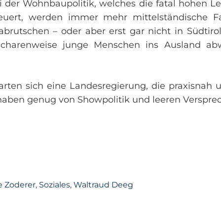
i der Wohnbaupolitik, welches die fatal hohen L
euert, werden immer mehr mittelständische Fa
brutschen – oder aber erst gar nicht in Südtiro
scharenweise junge Menschen ins Ausland abw
rten sich eine Landesregierung, die praxisnah u
 haben genug von Showpolitik und leeren Versprec
e Zoderer
,
Soziales
,
Waltraud Deeg