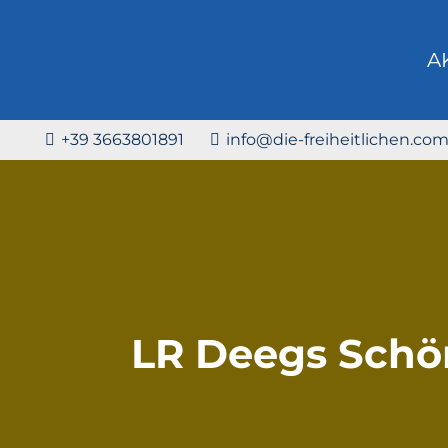
A
+39 3663801891
info@die-freiheitlichen.co
LR Deegs Schön