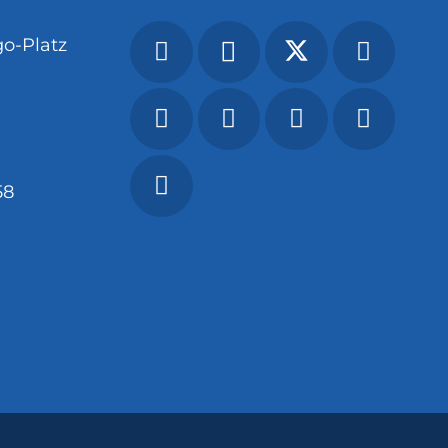
o-Platz
58