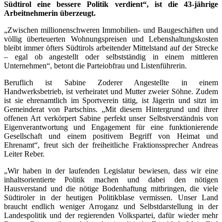
Südtirol eine bessere Politik verdient“, ist die 43-jährige
Arbeitnehmerin überzeugt.
„Zwischen millionenschweren Immobilien- und Baugeschäften und
völlig überteuerten Wohnungspreisen und Lebenshaltungskosten
bleibt immer öfters Südtirols arbeitender Mittelstand auf der Strecke
– egal ob angestellt oder selbstständig in einem mittleren
Unternehmen“, betont die Parteiobfrau und Listenführerin.
Beruflich ist Sabine Zoderer Angestellte in einem
Handwerksbetrieb, ist verheiratet und Mutter zweier Söhne. Zudem
ist sie ehrenamtlich im Sportverein tätig, ist Jägerin und sitzt im
Gemeinderat von Partschins. „Mit diesem Hintergrund und ihrer
offenen Art verkörpert Sabine perfekt unser Selbstverständnis von
Eigenverantwortung und Engagement für eine funktionierende
Gesellschaft und einem positivem Begriff von Heimat und
Ehrenamt“, freut sich der freiheitliche Fraktionssprecher Andreas
Leiter Reber.
„Wir haben in der laufenden Legislatur bewiesen, dass wir eine
inhaltsorientierte Politik machen und dabei den nötigen
Hausverstand und die nötige Bodenhaftung mitbringen, die viele
Südtiroler in der heutigen Politikblase vermissen. Unser Land
braucht endlich weniger Arroganz und Selbstdarstellung in der
Landespolitik und der regierenden Volkspartei, dafür wieder mehr