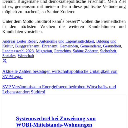
Demut, Bürgernähe und demokratiepolitische Frischluft. Mein Ziel
ist es, gemeinsam mit meinem Team diese politische Veränderung
möglich zu machen“, so Sabine Zoderer.
Unter dem Motto „Südtirol kann`s besser!“ wollen die Freiheitlichen
in den nächsten Wochen die weiteren Kandidatinnen und
Kandidaten vorstellen.
Andreas Leiter Reber
,
Autonomie und Eigenstaatlichkeit
,
Bildung und
Kultur
,
Burggrafenamt
,
Ehrenamt
,
Gemeinden
,
Gemeinderat
,
Gesundheit
,
Landtagswahl 2023
,
Migration
,
Partschins
,
Sabine Zoderer
,
Sicherheit
,
Soziales
,
Wirtschaft
Aktuelle Zahlen bestätigen wirtschaftspolitische Untätigkeit von
SVP/Lega!
SVP Versäumnisse in Energiefragen bedrohen Wirtschafts- und
Lebensstandort Südtirol
AKTUELL
IMPULS
PRESSEMITTEILUNGEN
Systemwechsel bei Zuweisung von
WOBI-Mittelstands-Wohnungen