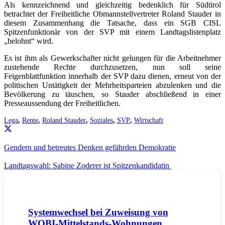
Als kennzeichnend und gleichzeitig bedenklich für Südtirol
betrachtet der Freiheitliche Obmannstellvertreter Roland Stauder in
diesem Zusammenhang die Tatsache, dass ein SGB CISL
Spitzenfunktionär von der SVP mit einem Landtagslistenplatz
„belohnt“ wird.
Es ist ihm als Gewerkschafter nicht gelungen für die Arbeitnehmer
zustehende Rechte durchzusetzen, nun soll seine
Feigenblattfunktion innerhalb der SVP dazu dienen, erneut von der
politischen Untätigkeit der Mehrheitsparteien abzulenken und die
Bevölkerung zu täuschen, so Stauder abschließend in einer
Presseaussendung der Freiheitlichen.
Lega
,
Rente
,
Roland Stauder
,
Soziales
,
SVP
,
Wirtschaft
Gendern und betreutes Denken gefährden Demokratie
Landtagswahl: Sabine Zoderer ist Spitzenkandidatin
AKTUELL
IMPULS
PRESSEMITTEILUNGEN
Systemwechsel bei Zuweisung von
WOBI-Mittelstands-Wohnungen