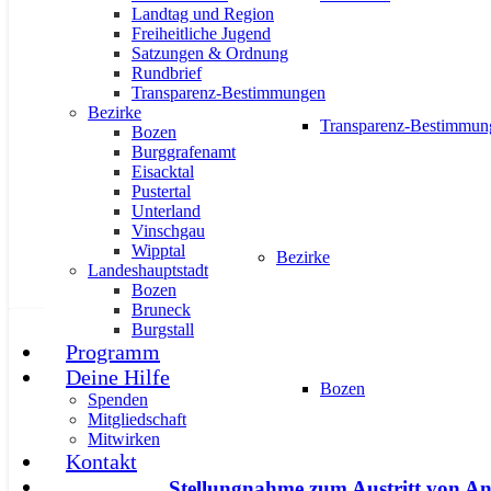
Landtag und Region
Freiheitliche Jugend
Satzungen & Ordnung
Rundbrief
Transparenz-Bestimmungen
April-Sitzung im GR-Kaltern: Schut
Bezirke
Transparenz-Bestimmun
Bozen
3. Mai 2024
Burggrafenamt
Eisacktal
Pustertal
Unterland
Vinschgau
Wipptal
Bezirke
Landeshauptstadt
Bozen
Bruneck
Burgstall
AKTUELL
PRESSE
PRESSEMITTEILUNGEN
Programm
Deine Hilfe
Bozen
Spenden
Mitgliedschaft
Mitwirken
Kontakt
Stellungnahme zum Austritt von An