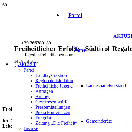
Partei
AKTUE
+39 3663801891
Freiheitlicher Erfolg: „Südtirol-Rega
Partei
info@die-freiheitlichen.com
14. April 2023
Aktuell
351
Partei
Landtagsfraktion
Regionalratsfraktion
Landesparteivorstand
Freiheitliche Jugend
Anfragen
Anträge
Gesetzesentwürfe
Pressemitteilungen
Freiheitlicher Erfolg: „Südtirol-Regale“ für regiona
Pressekonferenzen
Freigeist
Im Zuge des heute verabschiedeten Gesetzes zur Herkunf
Gemeinderäte
Zeitung „Die Freiheit“
Lebensmittelgeschäften und Supermärkten eigene „Südtirol-Regal
Bezirke