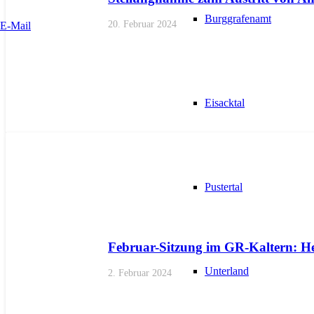
Burggrafenamt
20. Februar 2024
E-Mail
Eisacktal
AKTUELL
BEZIRKE
BOZEN
GEMEINDEN
KALTERN
PR
Pustertal
Februar-Sitzung im GR-Kaltern: He
Unterland
2. Februar 2024