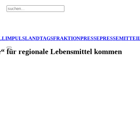
LL
IMPULS
LANDTAGSFRAKTION
PRESSE
PRESSEMITTEI
le“ für regionale Lebensmittel kommen
le Lebensmittel kommen
tskennzeichnung von Lebensmitteln hat der Landtag einen
e“ eingerichtet werden sollen, in denen alle im Geschäft erhältl