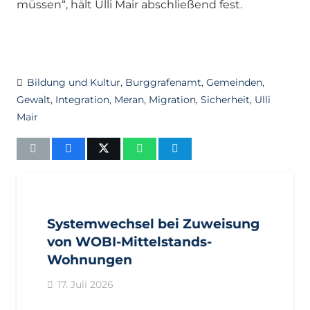
müssen“, hält Ulli Mair abschließend fest.
Bildung und Kultur
,
Burggrafenamt
,
Gemeinden
,
Gewalt
,
Integration
,
Meran
,
Migration
,
Sicherheit
,
Ulli
Mair
AKTUELL
IMPULS
PRESSEMITTEILUNGEN
Systemwechsel bei Zuweisung
von WOBI-Mittelstands-
Wohnungen
17. Juli 2026