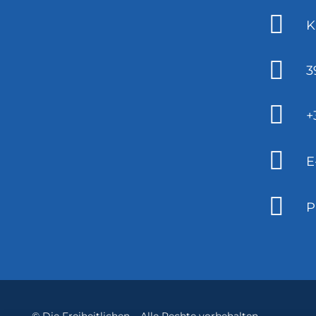
K
3
+
E
P