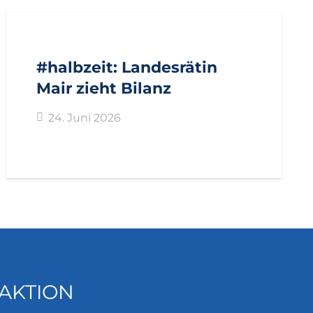
AKTUELL
IMPULS
PRESSE
PRESSEMITTEILUNGEN
#halbzeit: Landesrätin
Mair zieht Bilanz
24. Juni 2026
AKTION