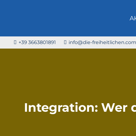
A
+39 3663801891
info@die-freiheitlichen.co
Integration: Wer