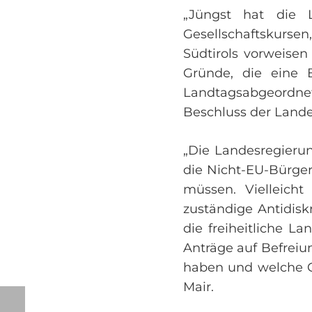
„Jüngst hat die 
Gesellschaftskursen
Südtirols vorweise
Gründe, die eine Be
Landtagsabgeordnete
Beschluss der Lande
„Die Landesregierun
die Nicht-EU-Bürge
müssen. Vielleich
zuständige Antidiskr
die freiheitliche L
Anträge auf Befreiu
haben und welche Gu
Mair.