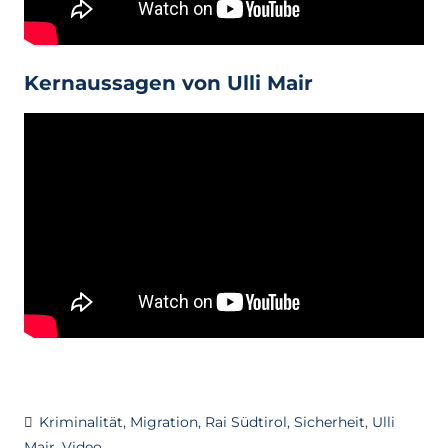
Kernaussagen von Ulli Mair
Kriminalität
,
Migration
,
Rai Südtirol
,
Sicherheit
,
Ulli
Mair
,
Video