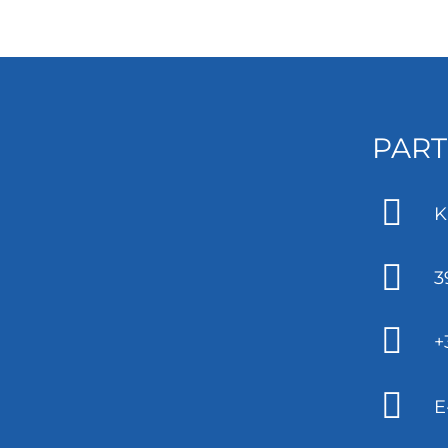
PART
K
3
+
E