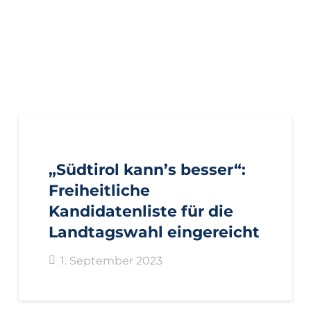
AKTUELL
IMPULS
PRESSE
PRESSEMITTEILUNGEN
„Südtirol kann’s besser“:
Freiheitliche
Kandidatenliste für die
Landtagswahl eingereicht
1. September 2023