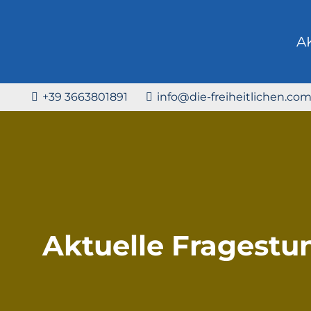
A
+39 3663801891
info@die-freiheitlichen.co
Aktuelle Fragestu