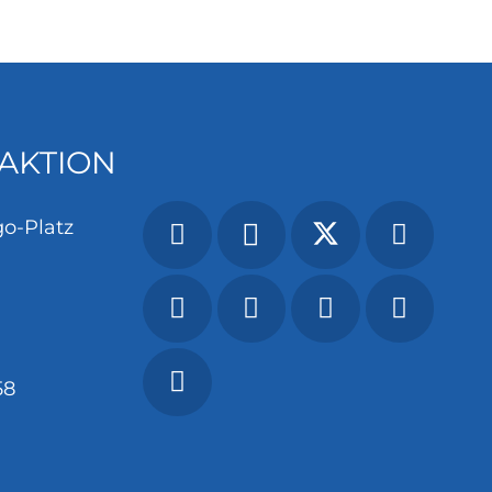
AKTION
o-Platz
58