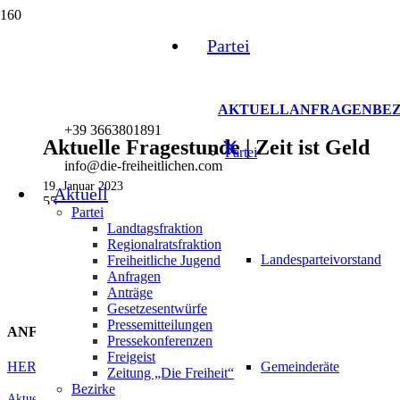
Partei
AKTUELL
ANFRAGEN
BE
+39 3663801891
Aktuelle Fragestunde | Zeit ist Geld
Partei
info@die-freiheitlichen.com
19. Januar 2023
Aktuell
55
Partei
Landtagsfraktion
Regionalratsfraktion
Landesparteivorstand
Freiheitliche Jugend
Anfragen
Anträge
Gesetzesentwürfe
Pressemitteilungen
ANFRAGE MIT ANTWORT
Pressekonferenzen
Freigeist
HERUNTERLADEN
Gemeinderäte
Zeitung „Die Freiheit“
Bezirke
Aktuelle Fragestunde
,
Bozen
,
Bozen Stadt und Land
,
Burggrafenamt
,
Gesund