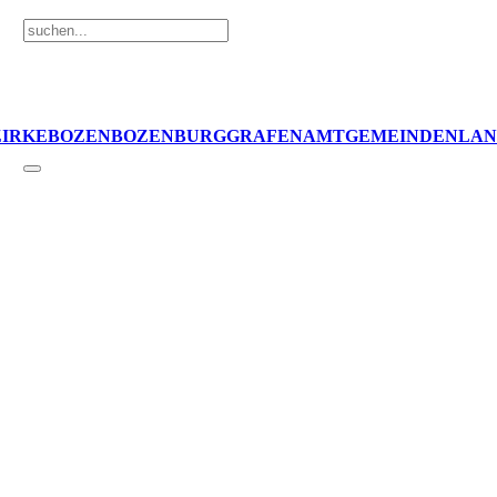
ZIRKE
BOZEN
BOZEN
BURGGRAFENAMT
GEMEINDEN
LAN
heit
,
Meran
,
Mobilität
,
öffentlicher Nahverkehr
,
Sicherheit