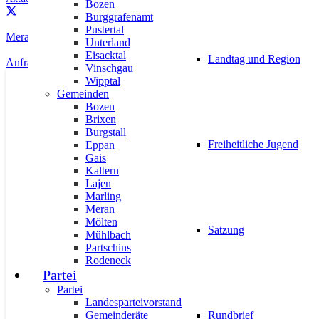
Bozen
Burggrafenamt
Pustertal
Meran: Behindertenparkplätze – Missbrauch eindämmen
Unterland
Eisacktal
Landtag und Region
Anfrage | Ethnischer Proporz im Sanitätsbetrieb
Vinschgau
Wipptal
AKTUELL
IMPULS
PRESSE
PRESSEMITTEILUNGEN
Gemeinden
Bozen
Brixen
Burgstall
Freiheitliche Jugend
Eppan
Gais
Kaltern
Lajen
#halbzeit: Landesrätin Mair zieht B
Marling
Meran
24. Juni 2026
Mölten
Satzung
Mühlbach
Partschins
Rodeneck
Partei
Partei
Landesparteivorstand
Gemeinderäte
Rundbrief