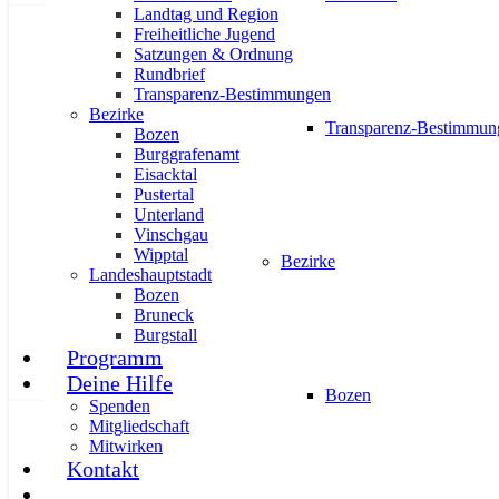
Landtag und Region
Freiheitliche Jugend
AKTUELL
PRESSE
PRESSEMITTEILUNGEN
Satzungen & Ordnung
Rundbrief
Transparenz-Bestimmungen
Bezirke
Transparenz-Bestimmun
Bozen
Burggrafenamt
Eisacktal
Unternehmenssicherheit: Fördermitte
Pustertal
Unterland
11. Juni 2026
Vinschgau
Wipptal
Bezirke
Landeshauptstadt
Bozen
Bruneck
Burgstall
Programm
Deine Hilfe
Bozen
Spenden
Mitgliedschaft
AKTUELL
IMPULS
PRESSE
PRESSEMITTEILUNGEN
Mitwirken
Kontakt