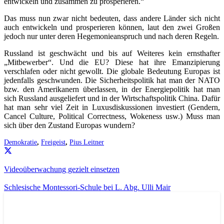
entwickeln und zusammen zu prosperieren.“
Das muss nun zwar nicht bedeuten, dass andere Länder sich nicht
auch entwickeln und prosperieren können, laut den zwei Großen
jedoch nur unter deren Hegemonieanspruch und nach deren Regeln.
Russland ist geschwächt und bis auf Weiteres kein ernsthafter
„Mitbewerber“. Und die EU? Diese hat ihre Emanzipierung
verschlafen oder nicht gewollt. Die globale Bedeutung Europas ist
jedenfalls geschwunden. Die Sicherheitspolitik hat man der NATO
bzw. den Amerikanern überlassen, in der Energiepolitik hat man
sich Russland ausgeliefert und in der Wirtschaftspolitik China. Dafür
hat man sehr viel Zeit in Luxusdiskussionen investiert (Gendern,
Cancel Culture, Political Correctness, Wokeness usw.) Muss man
sich über den Zustand Europas wundern?
Demokratie
,
Freigeist
,
Pius Leitner
Videoüberwachung gezielt einsetzen
Schlesische Montessori-Schule bei L. Abg. Ulli Mair
AKTUELL
PRESSE
PRESSEMITTEILUNGEN