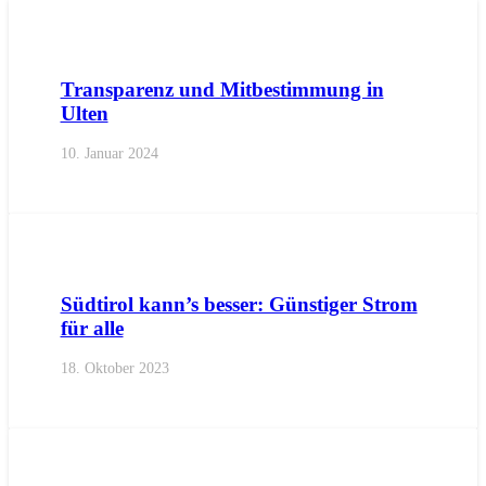
AKTUELL
BEZIRKE
BURGGRAFENAMT
GEMEINDEN
I
Transparenz und Mitbestimmung in
Ulten
10. Januar 2024
AKTUELL
LANDTAGSFRAKTION
PRESSE
PRESSEMIT
Südtirol kann’s besser: Günstiger Strom
für alle
18. Oktober 2023
AKTUELL
BEZIRKE
BURGGRAFENAMT
PRESSE
PRES