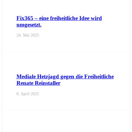
AKTUELL
IMPULS
PRESSE
PRESSEMITTEILUNGEN
Fix365 – eine freiheitliche Idee wird
umgesetzt.
24. Mai 2025
AKTUELL
BEZIRKE
BURGGRAFENAMT
MERAN
PRES
Mediale Hetzjagd gegen die Freiheitliche
Renate Reinstaller
8. April 2025
AKTUELL
BEZIRKE
BOZEN
BOZEN
BURGGRAFENAM