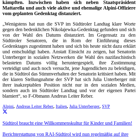
kämpften. Inzwischen haben sich neben Staatspräsident
Mattarella und auch viele aktive und ehemalige Alpini-Offiziere
vom geplanten Gedenktag distanziert.
„Wenigstens hat nun die SVP im Südtiroler Landtag klare Worte
gegen den bedenklichen Nikolajewka-Gedenktag gefunden und sich
von der Wahl des Datums distanziert. Im Gegensatz zu den
Südtiroler Senatoren, die in Rom der Einführung dieses
Gedenktages zugestimmt haben und sich bis heute nicht dazu erklärt
und entschuldigt haben. Anstatt Einsicht zu zeigen, hat Senatorin
Unterberger in sozialen Netzwerken die Wahl des nazifaschistisch
belasteten Datums völlig heruntergespielt, ihre Zustimmung
verteidigt und auch noch versucht, jene Jugendlichen zu beleidigen,
die in Südtirol das Stimmverhalten der Senatorin kritisiert haben. Mit
der klaren Stellungnahme der SVP hat sich Julia Unterberger mit
ihrer inakzeptablen Position nicht nur in den sozialen Medien,
sondern auch im Südtiroler Landtag und vor der eigenen Partei
blamiert“, so F-Obmann Andreas Leiter Reber.
Alpini
,
Andreas Leiter Reber
,
Italien
,
Julia Unterberger
,
SVP
Südtirol braucht eine Willkommenskultur für Kinder und Familien!
Berichterstattung von RAI-Südtirol wird nun regelmäßig auf ihre