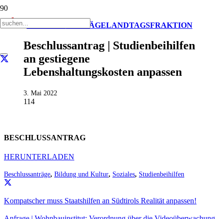
AKTUELL
ANTRÄGE
LANDTAGSFRAKTION
Beschlussantrag | Studienbeihilfen
an gestiegene
Lebenshaltungskosten anpassen
3. Mai 2022
114
BESCHLUSSANTRAG
HERUNTERLADEN
Beschlussanträge
,
Bildung und Kultur
,
Soziales
,
Studienbeihilfen
Kompatscher muss Staatshilfen an Südtirols Realität anpassen!
Anfrage | Wohnbauinstitut: Verordnung über die Videoüberwachung