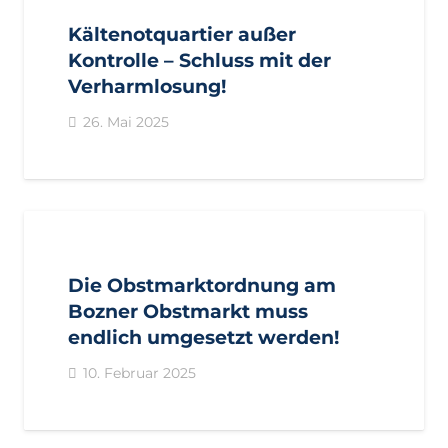
Kältenotquartier außer
Kontrolle – Schluss mit der
Verharmlosung!
26. Mai 2025
AKTUELL
BOZEN
BOZEN
PRESSE
PRESSEMITTEILUNGEN
REGIONALRATSFRAKTION
Die Obstmarktordnung am
Bozner Obstmarkt muss
endlich umgesetzt werden!
10. Februar 2025