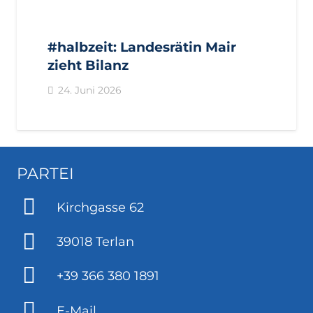
AKTUELL
IMPULS
PRESSE
PRESSEMITTEILUNGEN
#halbzeit: Landesrätin Mair
zieht Bilanz
24. Juni 2026
PARTEI
Kirchgasse 62
39018 Terlan
+39 366 380 1891
E-Mail