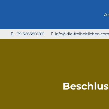
A
+39 3663801891
info@die-freiheitlichen.co
Beschluss