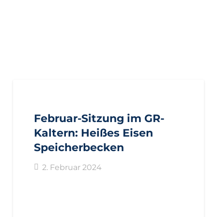
AKTUELL
BEZIRKE
BOZEN
GEMEINDEN
KALTERN
PRESSE
PRESSEMITTEILUNGEN
Februar-Sitzung im GR-
Kaltern: Heißes Eisen
Speicherbecken
2. Februar 2024