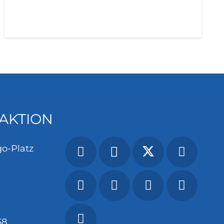
AKTION
o-Platz
58