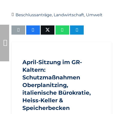
Beschlussanträge
,
Landwirtschaft
,
Umwelt
AKTUELL
BEZIRKE
BOZEN
GEMEINDEN
KALTERN
PRESSE
PRESSEMITTEILUNGEN
April-Sitzung im GR-
Kaltern:
Schutzmaßnahmen
Oberplanitzing,
italienische Bürokratie,
Heiss-Keller &
Speicherbecken