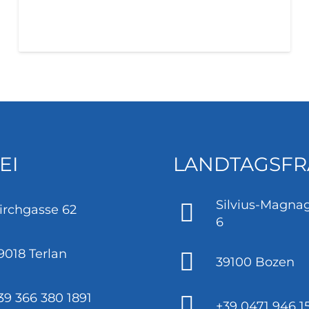
EI
LANDTAGSFR
Silvius-Magnag
irchgasse 62
6
9018 Terlan
39100 Bozen
39 366 380 1891
+39 0471 946 1