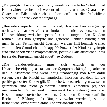
„Die jüngsten Lockerungen der Quarantäne-Regeln für Schulen und
Kindergärten reichen bei weitem nicht aus, um das Quarantäne-
Chaos im Bildungsbereich zu beenden“, so die freiheitliche
Vizeobfrau Sabine Zoderer eingangs.
„Besonders ärgerlich ist der Umstand, dass die Landesregierung
nach wie vor an der völlig unsinnigen und nicht evidenzbasierten
Unterscheidung zwischen geimpften und ungeimpften Kindern
festhält. Dass nun geimpfte und genesene Schüler künftig nicht
mehr in den Fernunterricht überstellt werden hilft herzlich wenig,
wenn in den Grundschulen knapp 90 Prozent der Kinder ungeimpft
sind und schon vier asymptomatisch, positive Fälle ausreichen, dass
für sie der Präsenzunterricht endet“, so Zoderer.
„Die Landesregierung muss sich endlich an der
Ursachenbeseitigung anstatt an der Symptombekämpfung arbeiten
und in Absprache und wenn nötig unabhängig von Rom dafür
sorgen, dass die Pflicht zur häuslichen Isolation lediglich für die
positiv getesteten Kinder gilt. Sämtliche Unterscheidungen zwischen
geimpften und nicht geimpften Kindern entbehren jeglicher
medizinischer Evidenz und müssen ersatzlos aus den Quarantäne-
Bestimmungen gestrichen werden. Gesunden Kindern darf ihr
Recht auf Bildung nicht länger verwehrt werden!“, so die
freiheitliche Vizeobfrau Sabine Zoderer abschließend.