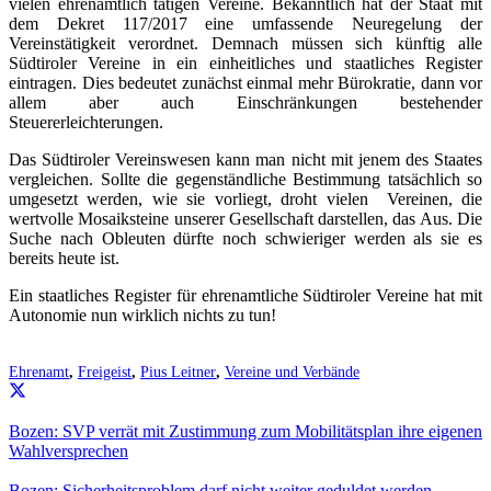
vielen ehrenamtlich tätigen Vereine. Bekanntlich hat der Staat mit
dem Dekret 117/2017 eine umfassende Neuregelung der
Vereinstätigkeit verordnet. Demnach müssen sich künftig alle
Südtiroler Vereine in ein einheitliches und staatliches Register
eintragen. Dies bedeutet zunächst einmal mehr Bürokratie, dann vor
allem aber auch Einschränkungen bestehender
Steuererleichterungen.
Das Südtiroler Vereinswesen kann man nicht mit jenem des Staates
vergleichen. Sollte die gegenständliche Bestimmung tatsächlich so
umgesetzt werden, wie sie vorliegt, droht vielen Vereinen, die
wertvolle Mosaiksteine unserer Gesellschaft darstellen, das Aus. Die
Suche nach Obleuten dürfte noch schwieriger werden als sie es
bereits heute ist.
Ein staatliches Register für ehrenamtliche Südtiroler Vereine hat mit
Autonomie nun wirklich nichts zu tun!
Ehrenamt
,
Freigeist
,
Pius Leitner
,
Vereine und Verbände
Bozen: SVP verrät mit Zustimmung zum Mobilitätsplan ihre eigenen
Wahlversprechen
Bozen: Sicherheitsproblem darf nicht weiter geduldet werden