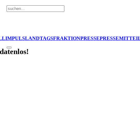
LL
IMPULS
LANDTAGSFRAKTION
PRESSE
PRESSEMITTEI
datenlos!
gefordert
adinischen Muttersprache fußt, werden in Südtirol bis heute 