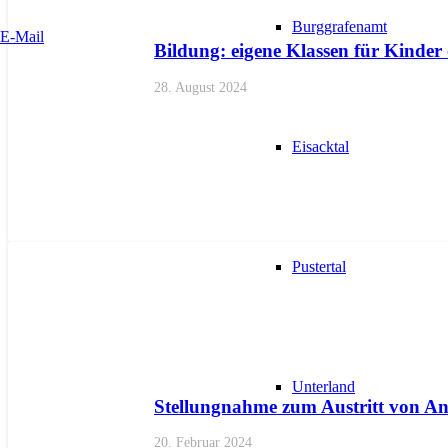
Burggrafenamt
E-Mail
Bildung: eigene Klassen für Kinder 
28. August 2024
Eisacktal
Pustertal
AKTUELL
PRESSE
PRESSEMITTEILUNGEN
Unterland
Stellungnahme zum Austritt von An
20. Februar 2024