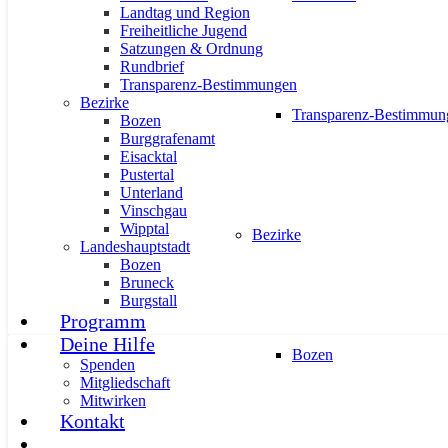
AKTUELL
PRESSE
PRESSEMITTEILUNGEN
Landtag und Region
Freiheitliche Jugend
Satzungen & Ordnung
Rundbrief
Transparenz-Bestimmungen
Bezirke
Transparenz-Bestimmun
Bozen
Burggrafenamt
21. Februar: Internationaler Tag d
Eisacktal
Pustertal
21. Februar 2025
Unterland
Vinschgau
Wipptal
Bezirke
Landeshauptstadt
Bozen
Bruneck
Burgstall
Programm
Deine Hilfe
Bozen
AKTUELL
PRESSE
PRESSEMITTEILUNGEN
Spenden
Mitgliedschaft
Mitwirken
Kontakt