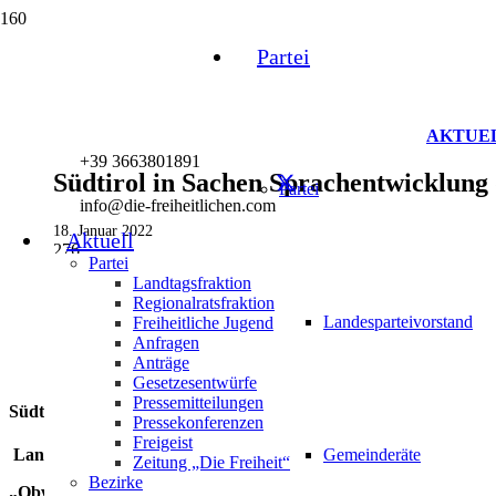
Partei
AKTUE
+39 3663801891
Südtirol in Sachen Sprachentwicklung 
Partei
info@die-freiheitlichen.com
18. Januar 2022
Aktuell
276
Partei
Landtagsfraktion
Regionalratsfraktion
Landesparteivorstand
Freiheitliche Jugend
Anfragen
Anträge
Gesetzesentwürfe
Pressemitteilungen
Südtirol in Sachen Sprachentwicklung datenlos!
Pressekonferenzen
Freigeist
Landesregierung wird zum Monitoring der Landessprachen auf
Gemeinderäte
Zeitung „Die Freiheit“
Bezirke
„Obwohl unsere Autonomie auf dem Schutz der deutschen und l