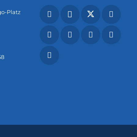
o-Platz
58