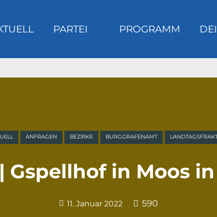
KTUELL
PARTEI
PROGRAMM
DEI
m
UELL
ANFRAGEN
BEZIRKE
BURGGRAFENAMT
LANDTAGSFRAK
| Gspellhof in Moos in
590
11. Januar 2022