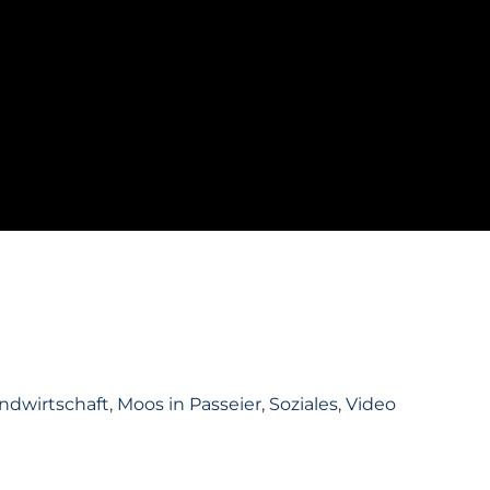
ndwirtschaft
,
Moos in Passeier
,
Soziales
,
Video