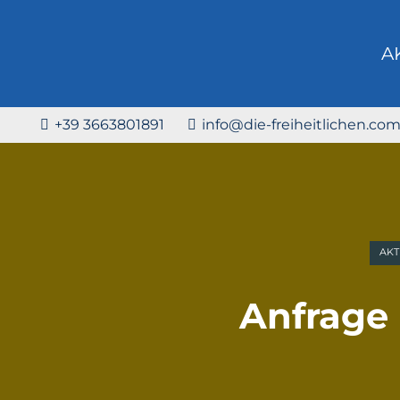
A
+39 3663801891
info@die-freiheitlichen.co
AKT
Anfrage 