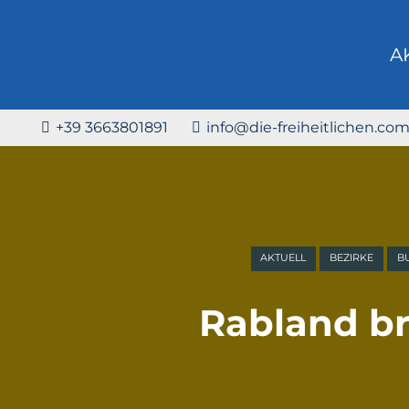
A
+39 3663801891
info@die-freiheitlichen.co
AKTUELL
BEZIRKE
B
Rabland b