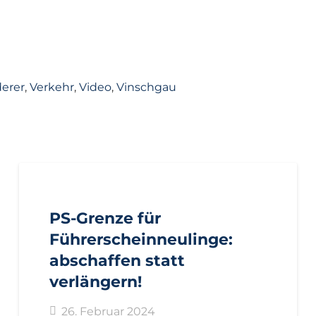
derer
,
Verkehr
,
Video
,
Vinschgau
AKTUELL
PRESSE
PRESSEMITTEILUNGEN
PS-Grenze für
Führerscheinneulinge:
abschaffen statt
verlängern!
26. Februar 2024