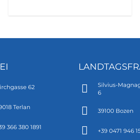
EI
LANDTAGSFR
Silvius-Magnag
irchgasse 62
6
9018 Terlan
39100 Bozen
39 366 380 1891
+39 0471 946 1