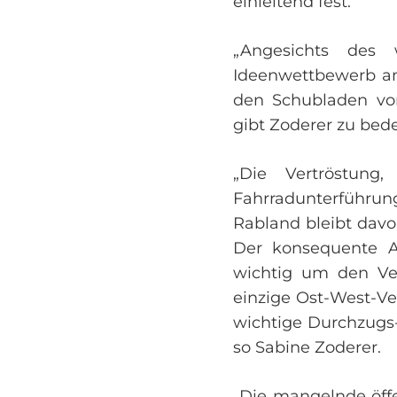
einleitend fest.
„Angesichts des
Ideenwettbewerb an
den Schubladen vo
gibt Zoderer zu bed
„Die Vertröstung
Fahrradunterführun
Rabland bleibt davo
Der konsequente A
wichtig um den Ver
einzige Ost-West-Ve
wichtige Durchzugs
so Sabine Zoderer.
„Die mangelnde öffe