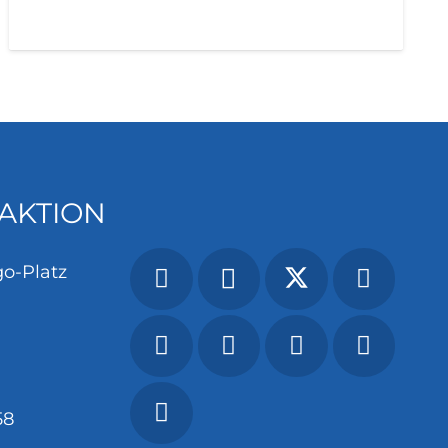
AKTION
o-Platz
58