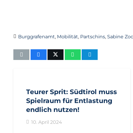
Burggrafenamt
,
Mobilität
,
Partschins
,
Sabine Zo
AKTUELL
PRESSE
PRESSEMITTEILUNGEN
Teurer Sprit: Südtirol muss
Spielraum für Entlastung
endlich nutzen!
10. April 2024