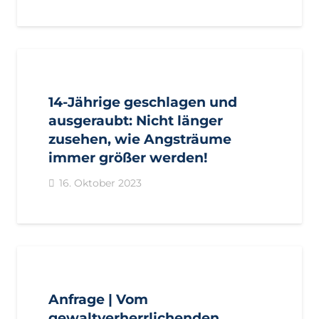
AKTUELL
BEZIRKE
IMPULS
PRESSE
PRESSEMITTEILUNGEN
PUSTERTAL
14-Jährige geschlagen und
ausgeraubt: Nicht länger
zusehen, wie Angsträume
immer größer werden!
16. Oktober 2023
AKTUELL
ANFRAGEN
BEZIRKE
BURGGRAFENAMT
GEMEINDEN
LANDTAGSFRAKTION
MERAN
Anfrage | Vom
gewaltverherrlichenden