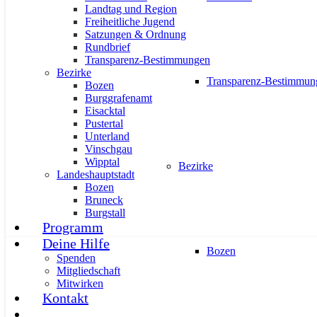
AKTUELL
IMPULS
PRESSEMITTEILUNGEN
Landtag und Region
Freiheitliche Jugend
Satzungen & Ordnung
Rundbrief
Transparenz-Bestimmungen
Bezirke
Transparenz-Bestimmun
Bozen
Burggrafenamt
Systemwechsel bei Zuweisung von
Eisacktal
Pustertal
17. Juli 2026
Unterland
Vinschgau
Wipptal
Bezirke
Landeshauptstadt
Bozen
Bruneck
Burgstall
Programm
Deine Hilfe
Bozen
AKTUELL
PRESSE
PRESSEMITTEILUNGEN
Spenden
Mitgliedschaft
Mitwirken
Kontakt