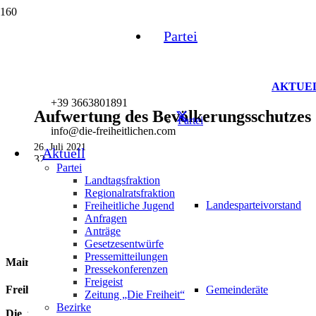
Partei
AKTUE
+39 3663801891
Aufwertung des Bevölkerungsschutzes
Partei
info@die-freiheitlichen.com
26. Juli 2021
Aktuell
32
Partei
Landtagsfraktion
Regionalratsfraktion
Landesparteivorstand
Freiheitliche Jugend
Anfragen
Anträge
Gesetzesentwürfe
Pressemitteilungen
Mair: „Aufwertung des Bevölkerungsschutzes“
Pressekonferenzen
Freigeist
Freiheitlicher Tagesordnungsantrag zum Nachtragshaushalt
Gemeinderäte
Zeitung „Die Freiheit“
Bezirke
Die freiheitliche Landtagsabgeordnete Ulli Mair hat zum Na