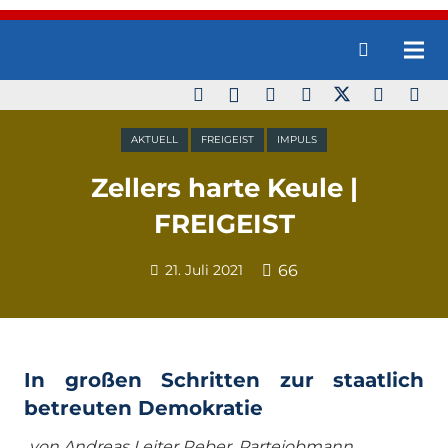
AKTUELL
FREIGEIST
IMPULS
Zellers harte Keule |
FREIGEIST
21. Juli 2021
66
In großen Schritten zur staatlich
betreuten Demokratie
v
on
Andreas Leiter Reber, Parteiobmann